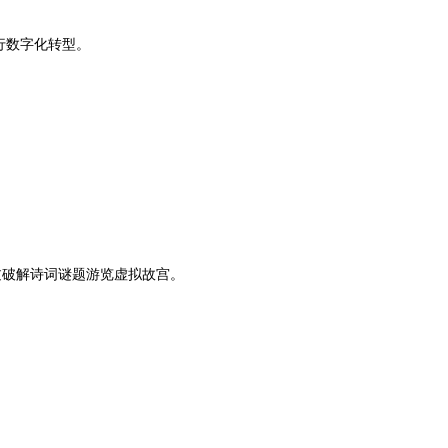
行数字化转型。
过破解诗词谜题游览虚拟故宫。