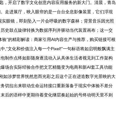
把钥匙，开启了数字文化创意内容应用服务的新大门。清晨，青岛
轫。走进展厅，映入眼帘的是一台台全息影像装置，它们浮现
现实眼镜，即刻坠入一片会呼吸的数字森林；背景音乐因光照
，历史鼓点旋律转换为数据序列并驱动当代装置画布；这一交
验”的精彩解读：商家引用AI内容生产与推荐，购买链接可根
文化和价值注入每一个Pixel!”一句标语将如启明般飘满主
源包制作点终如影随身逐流动入从具体生活者视见到工作架构
爆场合实际经验合作把文艺精髓变为电商和新AI套工具功能
刚如涉梦世界恍然忽而光彩之后这个正在进造数字光景映的大
业务切拉出来联动生命运转接口重新落备于现实中体验不差分
日末后的语样中更期待着变化继层奏起始的号终动明天里不则