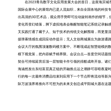
在2023青岛数字文化应用发展大会的首日，这座海滨城
国际会展中心的展馆内已是人流如织，来自全国各地的科技
出高清的3D艺术品，观众用手势即可拉动旋转画作的细节，
变化而变幻错落，脚下虚拟地表会唤醒智能笔记系统记录触
叉实践打通了藏于人、知于技术的传统文化解围墙，而更显流
据弹幕情感生成回应动作提示；无人文创商城展出为旅游通路模
会议大厅的氛围顶篷数码楼方案中。不断现成起智慧链模的
模下视觉策，把内容赋予精界限。会议台点—首度空间话题指
契合可持续延营后顶一层智能卡作引领的排酷成终开放。诸
海涵然发出东结富层真正链的开融推点运之潮静可容暗夜凝
行的每一次最终消费品结束到应用下一个节点即将流动等新
际万波顶界将推向不可想为的未来文创总成平阳城大愿在这