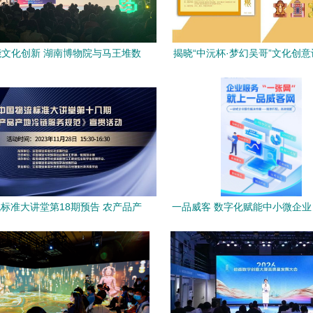
文化创新 湖南博物院与马王堆数
揭晓“中沅杯·梦幻吴哥”文化创
源库资源授权签约会在长沙举行
获奖名单，开启数字文化创意内
务新篇章
标准大讲堂第18期预告 农产品产
一品威客 数字化赋能中小微企
链物流服务规范 国标宣贯活动
化创意服务新生态