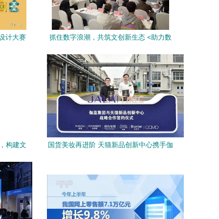
意设计大赛
抓住数字浪潮，共筑文创新生态 <助力数
容应用服
字文产高质量发展>“文化与科技融合”专题
讲座引热议
业，构建文
国货美妆再进阶 天猫新品创新中心携手伽
蓝集团，以“创新工厂”重塑数字文创新生
态